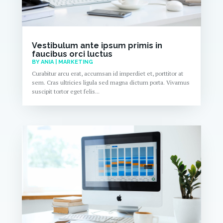
Vestibulum ante ipsum primis in
faucibus orci luctus
BY
ANIA
|
MARKETING
Curabitur arcu erat, accumsan id imperdiet et, porttitor at
sem. Cras ultricies ligula sed magna dictum porta. Vivamus
suscipit tortor eget felis...